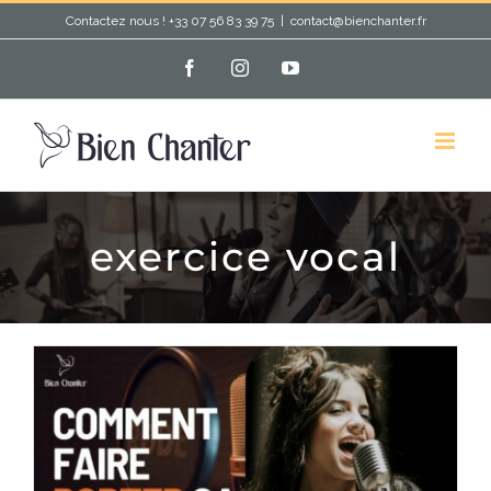
Passer
Contactez nous ! +33 07 56 83 39 75
|
contact@bienchanter.fr
au
Facebook
Instagram
YouTube
contenu
exercice vocal