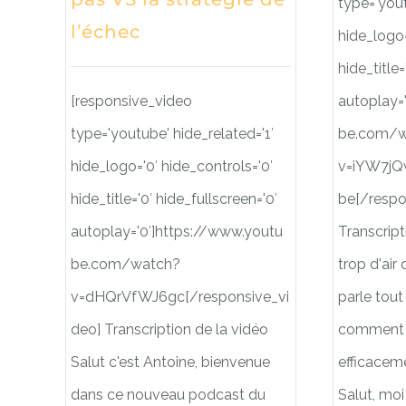
type='yout
l’échec
hide_logo=
hide_title=
[responsive_video
autoplay=
type='youtube' hide_related='1′
be.com/w
hide_logo='0′ hide_controls='0′
v=iYW7jQ
hide_title='0′ hide_fullscreen='0′
be[/respo
autoplay='0′]https://www.youtu
Transcript
be.com/watch?
trop d'air
v=dHQrVfWJ6gc[/responsive_vi
parle tout
deo] Transcription de la vidéo
comment o
Salut c'est Antoine, bienvenue
efficaceme
dans ce nouveau podcast du
Salut, moi 