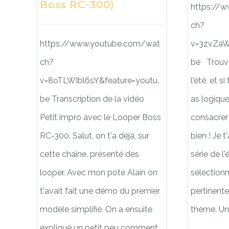
Boss RC-300)
https://
ch?
https://www.youtube.com/wat
v=3zvZaW
ch?
be Trouve
v=8oTLWIbl6sY&feature=youtu.
l'été, et s
be Transcription de la vidéo
as logiqu
Petit impro avec le Looper Boss
consacrer 
RC-300. Salut, on t'a déjà, sur
bien ! Je t
cette chaîne, présenté des
série de l'
looper. Avec mon pote Alain on
sélectionn
t'avait fait une démo du premier
pertinent
modèle simplifié. On a ensuite
thème. Un
expliqué un petit peu comment