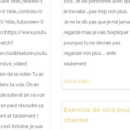
ube' hide_related='1′
tout , et les personnes avec qu
'0′ hide_controls='0′
je travaille ...pas trop non plus.
'0′ hide_fullscreen='0′
Je ne te dis pas que je n’ai jama
'0′]https://www.youtu
regardé mais je vais t’expliquer
atch?
pourquoi tu ne devrais pas
wv7uo&feature=youtu.
regarder non plus ... enfin
nsive_video]
seulement
ion de la vidéo Tu as
Lire la suite
 dans ta voix. On en
 de suite et on va voir
n peut résoudre ça
Exercice de voix pou
nt et facilement !
chanter
c'est Antoine, je suis