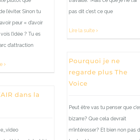
nte plutôt que
travaillé. Mais ce que je ne t’ai
e l’éviter. Sinon tu
pas dit c’est ce que
 avoir peur « d’avoir
Lire la suite
vois l’idée ? Tu es
rc d’attraction
Pourquoi je ne
te
regarde plus The
Voice
’AIR dans la
Peut être vas tu penser que c’e
bizarre? Que cela devrait
ve_video
m’intéresser? Et bien non pas 