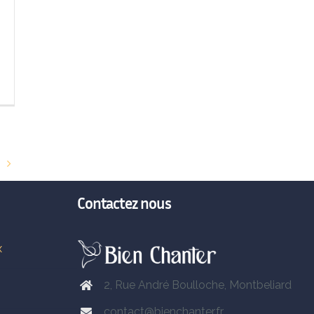
Contactez nous
x
2, Rue André Boulloche, Montbeliard
contact@bienchanter.fr