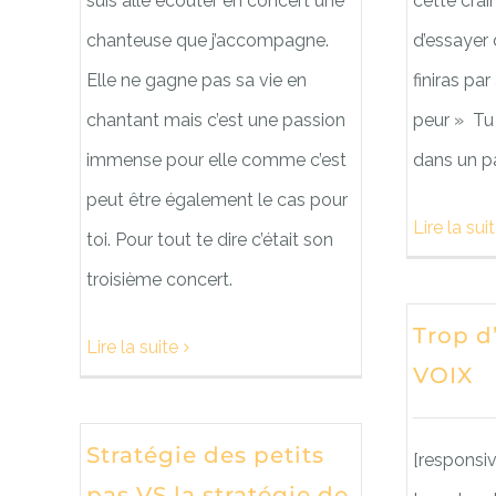
suis allé écouter en concert une
cette crai
chanteuse que j’accompagne.
d’essayer d
Elle ne gagne pas sa vie en
finiras par
chantant mais c’est une passion
peur » Tu 
immense pour elle comme c’est
dans un pa
peut être également le cas pour
Lire la sui
toi. Pour tout te dire c’était son
troisième concert.
Trop d
Lire la suite
VOIX
Stratégie des petits
[responsi
pas VS la stratégie de