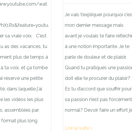
www.youtube.com/wat
Je vais t’expliquer pourquoi c’es
hX1Rs&feature=youtu.
mon dernier message mais
r sa vraie voix, C'est
avant je voulais te faire réfléchi
i tu as des vacances, tu
à une notion importante. Je te
ement plus de temps à
parle de douleur et de plaisir.
à ta voix, et ça tombe
Quand tu pratiques une passio
'ai réservé une petite
doit elle te procurer du plaisir?
été, dans laquelle j'ai
Es tu d’accord que souffrir pour
é les vidéos les plus
sa passion n’est pas forcément
es, assemblées par
normal? Devoir faire un effort j
 format plus long
Lire la suite