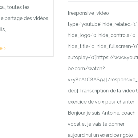
l, toutes les
[responsive_video
je partage des vidéos,
type='youtube' hide_related='1′
ls,
hide_logo='0′ hide_controls='0′
hide_title='0′ hide_fullscreen='0′
te
autoplay='0′]https://www.yout
be.com/watch?
v=y8cA1C8AS94[/responsive_
deo] Transcription de la vidéo 
exercice de voix pour chanter.
Bonjour, je suis Antoine, coach
vocal et je vais te donner
aujourd'hui un exercice rigolo