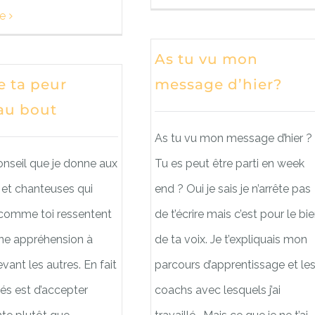
te
As tu vu mon
e ta peur
message d’hier?
au bout
As tu vu mon message d’hier ?
onseil que je donne aux
Tu es peut être parti en week
 et chanteuses qui
end ? Oui je sais je n’arrête pas
 comme toi ressentent
de t’écrire mais c’est pour le bi
ine appréhension à
de ta voix. Je t’expliquais mon
vant les autres. En fait
parcours d’apprentissage et le
és est d’accepter
coachs avec lesquels j’ai