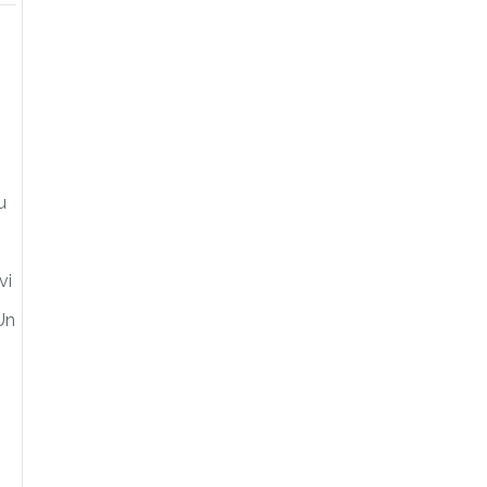
u
vi
Un