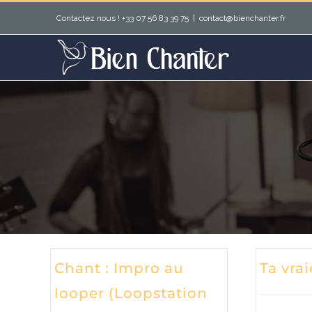
Passer
Contactez nous ! +33 07 56 83 39 75
|
contact@bienchanter.fr
au
contenu
Chant : Impro au
Ta vrai
looper (Loopstation