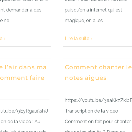
vont demander à des
puisqu’on a internet qui est
je ne
magique, on a les
te
Lire la suite
de l’air dans ma
Comment chanter le
 comment faire
notes aiguës
https://youtu.be/3aaKkzZkip
youtu.be/9EyRgau5shU
Transcription de la vidéo
ion de la vidéo : Au
Comment on fait pour chanter