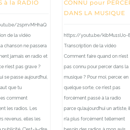
 à la RADIO
CONNU pour PERCE
DANS LA MUSIQUE
youtu.be/2sprrvMHhaQ
ion de la vidéo
https://youtu.be/klbMu1sUo-
ta chanson ne passera
Transcription de la vidéo
ent jamais en radio et
Comment faire quand on n’est
e n’est pas grave ?
pas connu pour percer dans la
ui se passe aujourd’hui,
musique ? Pour moi, percer, en
 faut que tu
quelque sorte, ce n’est pas
nes comment
forcément passé à la radio
nt les radios. Les
parce qu’aujourd’hui un artiste, i
rs revenus, elles les
n’a plus forcément tellement
a publicité. C’est-à-dire
besoin des radios à mon avis