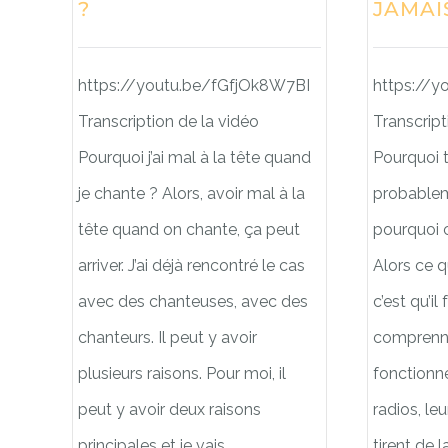
?
JAMAIS
https://youtu.be/fGfjOk8W7BI
https://
Transcription de la vidéo
Transcript
Pourquoi j’ai mal à la tête quand
Pourquoi 
je chante ? Alors, avoir mal à la
probablem
tête quand on chante, ça peut
pourquoi c
arriver. J’ai déjà rencontré le cas
Alors ce q
avec des chanteuses, avec des
c’est qu’il
chanteurs. Il peut y avoir
compren
plusieurs raisons. Pour moi, il
fonctionne
peut y avoir deux raisons
radios, leu
principales et je vais
tirent de l