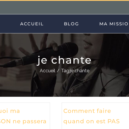
ACCUEIL
BLOG
MA MISSI
je chante
Accueil
Tag:
je chante
uoi ma
Comment faire
ON ne passera
quand on est PAS