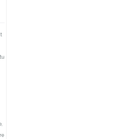
t
tu
e,
re