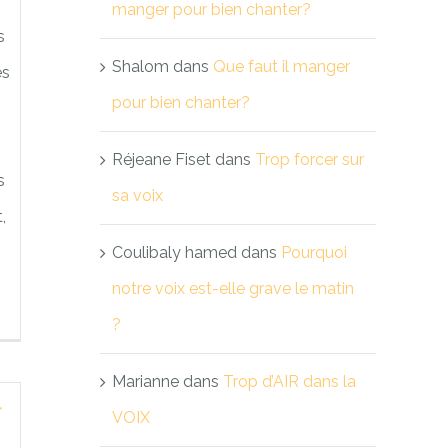
manger pour bien chanter?
s
Shalom
dans
Que faut il manger
es
pour bien chanter?
Réjeane Fiset
dans
Trop forcer sur
s
sa voix
,
Coulibaly hamed
dans
Pourquoi
notre voix est-elle grave le matin
?
Marianne
dans
Trop d’AIR dans la
r
VOIX