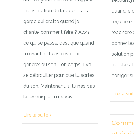
secours, j’
Transcription de la vidéo J’ai la
quand je c
gorge qui gratte quand je
reçu ce me
chante, comment faire ? Alors
répondre a
ce qui se passe, c’est que quand
donner les
tu chantes, tu as envie toi de
solution p
générer du son. Ton corps, il va
truc-là si 
se débrouiller pour que tu sortes
corriger, s
du son. Maintenant, si tu n’as pas
Lire la sui
la technique, tu ne vas
Lire la suite
Comme
et écr