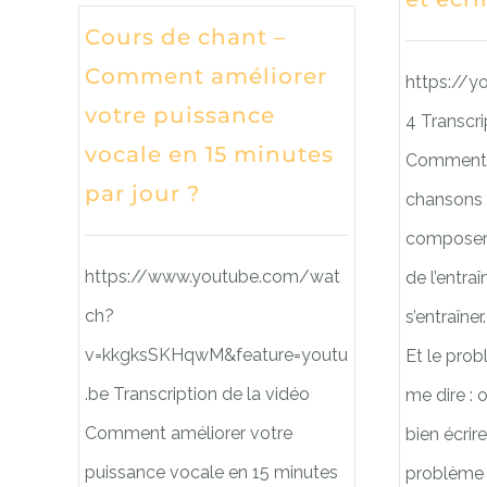
Cours de chant –
Comment améliorer
https://
votre puissance
4 Transcri
vocale en 15 minutes
Comment s’
par jour ?
chansons ?
composer 
https://www.youtube.com/wat
de l’entraî
ch?
s’entraîner.
v=kkgksSKHqwM&feature=youtu
Et le prob
.be Transcription de la vidéo
me dire : o
Comment améliorer votre
bien écrir
puissance vocale en 15 minutes
problème c