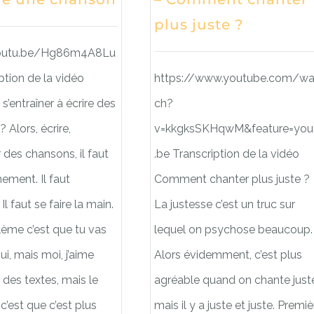
plus juste ?
youtu.be/Hg86m4A8Lu
ption de la vidéo
https://www.youtube.com/wa
entraîner à écrire des
ch?
 Alors, écrire,
v=kkgksSKHqwM&feature=you
des chansons, il faut
.be Transcription de la vidéo
nement. Il faut
Comment chanter plus juste ?
 Il faut se faire la main.
La justesse c’est un truc sur
lème c’est que tu vas
lequel on psychose beaucoup.
ui, mais moi, j’aime
Alors évidemment, c’est plus
e des textes, mais le
agréable quand on chante just
’est que c’est plus
mais il y a juste et juste. Premiè