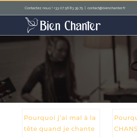
Passer
Contactez nous ! +33 07 56 83 39 75
|
contact@bienchanter.fr
au
contenu
Pourquoi j’ai mal à la
Pourq
tête quand je chante
CHANS