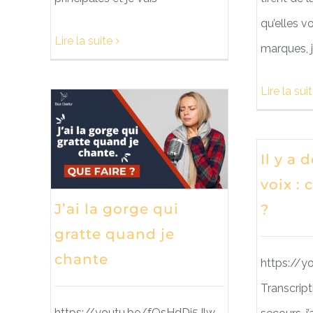
qu’elles 
Lire la suite
marques, 
Lire la sui
Il y a 
voix :
J’ai la gorge qui
?
gratte quand je
chante
https://
Transcript
https://youtu.be/fQsHdDj5Jlw