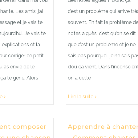
ai de l’air dans ma voix
des notes aiguës ? Donc ça,
hante. Les amis, j’ai
c’est un problème qui arrive trè
ssage et je vais te
souvent. En fait le problème d
ujourd’hui. Je vais te
notes aiguës, c’est qu’on se dit
 explications et la
que c’est un problème et je ne
our corriger ce petit
sais pas pourquoi, je ne sais pa
tu as envie de le
d’où ça vient. Dans l’inconscient
i ça te gêne. Alors
on a cette
te
Lire la suite
nt composer
Apprendre à chante
ire une chanson
– Comment chanter