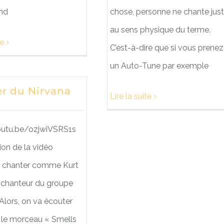
and
chose, personne ne chante jus
au sens physique du terme.
te
C’est-à-dire que si vous prenez
un Auto-Tune par exemple
r du Nirvana
Lire la suite
outu.be/ozjwiVSRS1s
ion de la vidéo
chanter comme Kurt
e chanteur du groupe
Alors, on va écouter
le morceau « Smells