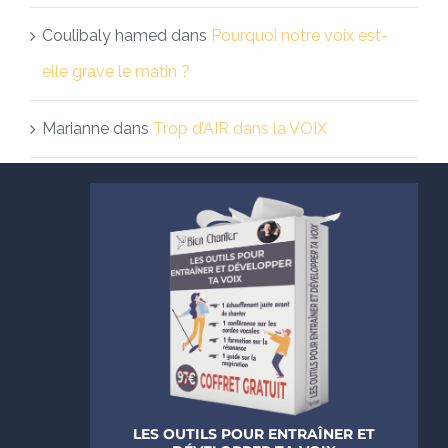
Coulibaly hamed
dans
Pourquoi notre voix est-
elle grave le matin ?
Marianne
dans
Trop d’AIR dans la VOIX