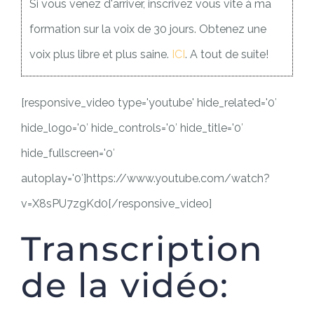
Si vous venez d'arriver, inscrivez vous vite à ma
formation sur la voix de 30 jours. Obtenez une
voix plus libre et plus saine.
ICI
. A tout de suite!
[responsive_video type='youtube' hide_related='0′
hide_logo='0′ hide_controls='0′ hide_title='0′
hide_fullscreen='0′
autoplay='0′]https://www.youtube.com/watch?
v=X8sPU7zgKd0[/responsive_video]
Transcription
de la vidéo: