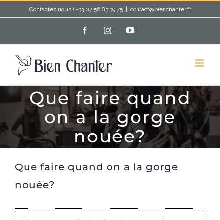
Passer
Contactez nous ! +33 07 56 83 39 75
|
contact@bienchanter.fr
au
Facebook
Instagram
YouTube
contenu
Que faire quand
on a la gorge
nouée?
Que faire quand on a la gorge
nouée?