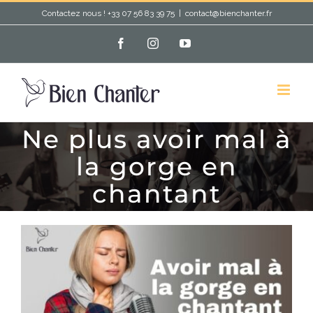
Passer
Contactez nous ! +33 07 56 83 39 75
|
contact@bienchanter.fr
au
Facebook
Instagram
YouTube
contenu
Ne plus avoir mal à
la gorge en
chantant
Voir
l'image
agrandie