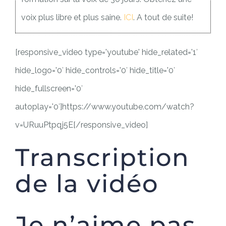
voix plus libre et plus saine.
ICI
. A tout de suite!
[responsive_video type='youtube' hide_related='1′
hide_logo='0′ hide_controls='0′ hide_title='0′
hide_fullscreen='0′
autoplay='0′]https://www.youtube.com/watch?
v=URuuPtpqj5E[/responsive_video]
Transcription
de la vidéo
Je n’aime pas