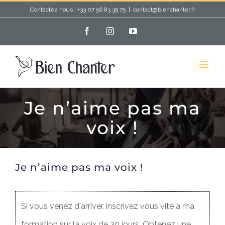
Passer
Contactez nous ! +33 07 56 83 39 75
|
contact@bienchanter.fr
au
Facebook
Instagram
YouTube
contenu
Je n’aime pas ma
voix !
Je n’aime pas ma voix !
Si vous venez d'arriver, inscrivez vous vite à ma
formation sur la voix de 30 jours. Obtenez une