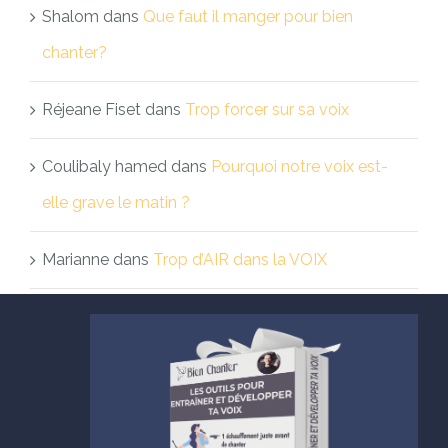
Shalom
dans
Que faut il manger pour bien
chanter?
Réjeane Fiset
dans
Trop forcer sur sa voix
Coulibaly hamed
dans
Pourquoi notre voix est-
elle grave le matin ?
Marianne
dans
Trop d’AIR dans la VOIX