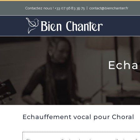
Passer
Contactez nous ! +33 07 56 83 39 75
|
contact@bienchanter.fr
au
contenu
Echa
Echauffement vocal pour Choral