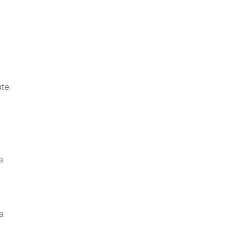
te.
a
a