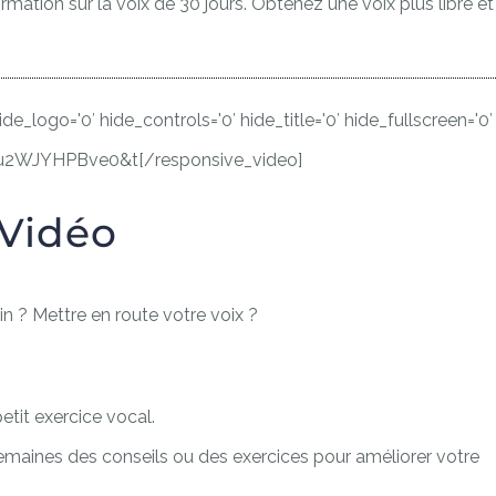
ormation sur la voix de 30 jours. Obtenez une voix plus libre et
e_logo='0′ hide_controls='0′ hide_title='0′ hide_fullscreen='0′
=u2WJYHPBve0&t[/responsive_video]
 Vidéo
 ? Mettre en route votre voix ?
etit exercice vocal.
semaines des conseils ou des exercices pour améliorer votre