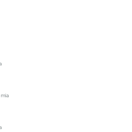
a
 mia
a