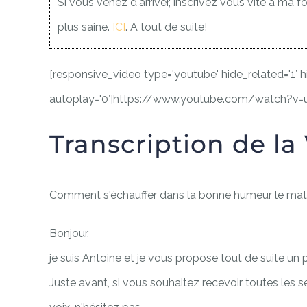
Si vous venez d'arriver, inscrivez vous vite à ma f
plus saine.
ICI
. A tout de suite!
[responsive_video type='youtube' hide_related='1′ hid
autoplay='0′]https://www.youtube.com/watch?v
Transcription de la
Comment s'échauffer dans la bonne humeur le matin
Bonjour,
je suis Antoine et je vous propose tout de suite un p
Juste avant, si vous souhaitez recevoir toutes les 