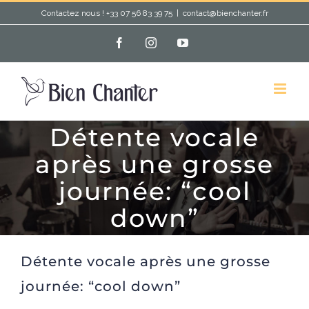
Passer
Contactez nous ! +33 07 56 83 39 75
|
contact@bienchanter.fr
au
Facebook
Instagram
YouTube
contenu
Détente vocale
après une grosse
journée: “cool
down”
Détente vocale après une grosse
journée: “cool down”