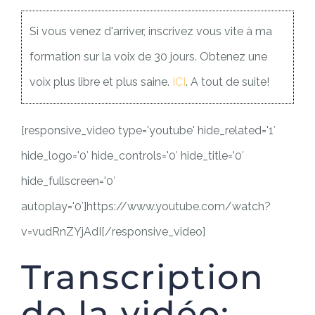
Si vous venez d'arriver, inscrivez vous vite à ma
formation sur la voix de 30 jours. Obtenez une
voix plus libre et plus saine.
ICI
. A tout de suite!
[responsive_video type='youtube' hide_related='1′
hide_logo='0′ hide_controls='0′ hide_title='0′
hide_fullscreen='0′
autoplay='0′]https://www.youtube.com/watch?
v=vudRnZYjAdI[/responsive_video]
Transcription
de la vidéo: