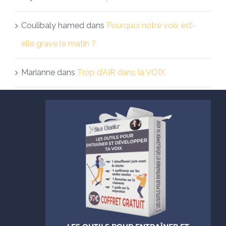
Coulibaly hamed
dans
Pourquoi notre voix est-
elle grave le matin ?
Marianne
dans
Trop d’AIR dans la VOIX