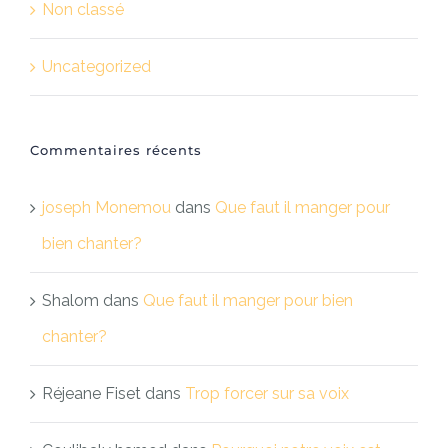
Non classé
Uncategorized
Commentaires récents
joseph Monemou
dans
Que faut il manger pour
bien chanter?
Shalom
dans
Que faut il manger pour bien
chanter?
Réjeane Fiset
dans
Trop forcer sur sa voix