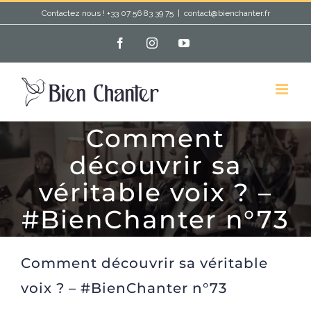
Passer
Contactez nous ! +33 07 56 83 39 75
|
contact@bienchanter.fr
au
Facebook
Instagram
YouTube
contenu
Comment
découvrir sa
véritable voix ? –
#BienChanter n°73
Comment découvrir sa véritable
voix ? – #BienChanter n°73