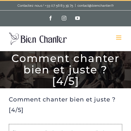
Passer
Contactez nous ! +33 07 56 83 39 75
|
contact@bienchanter.fr
au
Facebook
Instagram
YouTube
contenu
Comment chanter
bien et juste ?
[4/5]
Comment chanter bien et juste ?
[4/5]