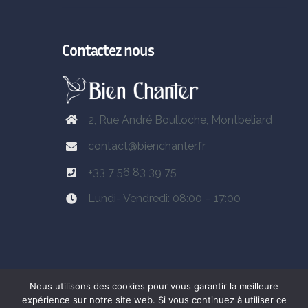
Contactez nous
2, Rue André Boulloche, Montbeliard
contact@bienchanter.fr
+33 7 56 83 39 75
Lundi- Vendredi: 08:00 – 17:00
Rejoins la
Nous utilisons des cookies pour vous garantir la meilleure
Vocal Coach Factory
dès maintenant
expérience sur notre site web. Si vous continuez à utiliser ce
et fais de ta passion un véritable métier !