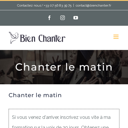
Passer
Contactez nous ! +33 07 56 83 39 75
|
contact@bienchanter.fr
au
Facebook
Instagram
YouTube
contenu
Chanter le matin
Chanter le matin
Si vous venez d'arriver, inscrivez vous vite à ma
formation sur la voix de 30 jours. Obtenez une