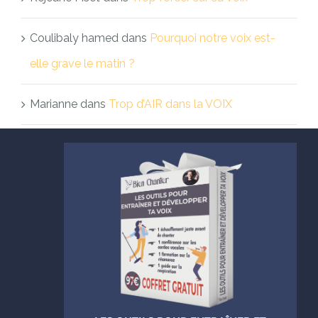
Coulibaly hamed
dans
Pourquoi notre voix est-
elle grave le matin ?
Marianne
dans
Trop d’AIR dans la VOIX