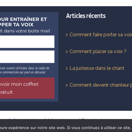
Articles récents
Comment faire porter sa voi
Comment placer sa voix ?
La justesse dans le chant
Comment devenir chanteur 
© Copyright 2026 |
Bien Chanter
| Tous droits réservés
eure expérience sur notre site web. Si vous continuez à utiliser ce sit
Factory
dès maintenant et fais de ta passion un vérita