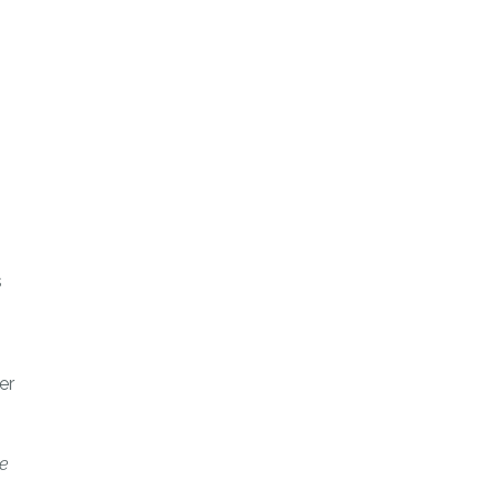
s
er
le