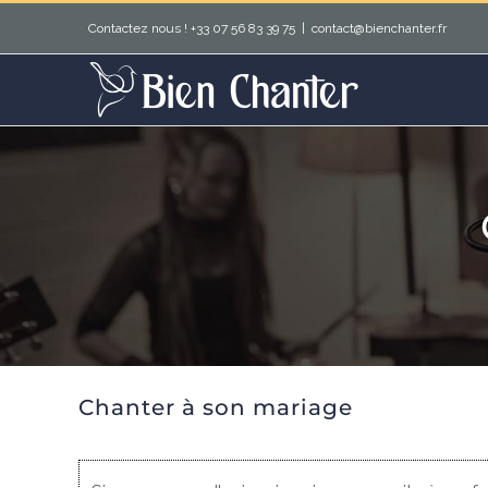
Passer
Contactez nous ! +33 07 56 83 39 75
|
contact@bienchanter.fr
au
contenu
Chanter à son mariage