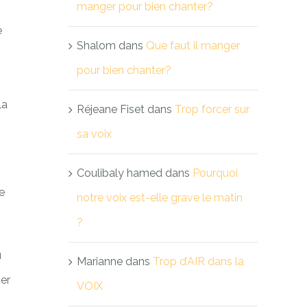
manger pour bien chanter?
e
Shalom
dans
Que faut il manger
pour bien chanter?
la
Réjeane Fiset
dans
Trop forcer sur
sa voix
Coulibaly hamed
dans
Pourquoi
e
notre voix est-elle grave le matin
?
u
Marianne
dans
Trop d’AIR dans la
ser
VOIX