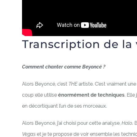
Transcription de la
Comment chanter comme Beyoncé ?
Alors Beyoncé, c’est
THE
artiste. C’est vraiment un
coup elle utilise
énormément de techniques
. Ell
en décortiquant l’un de ses morceaux.
Alors Beyoncé, j’ai choisi pour cette analyse,
H
alo
. 
Vegas
et je te propose de voir ensemble les techni