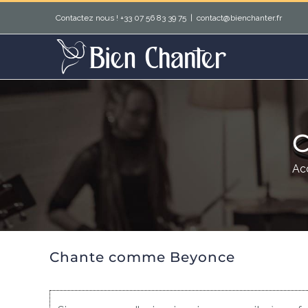
Passer
Contactez nous ! +33 07 56 83 39 75
|
contact@bienchanter.fr
au
contenu
Acc
Chante comme Beyonce