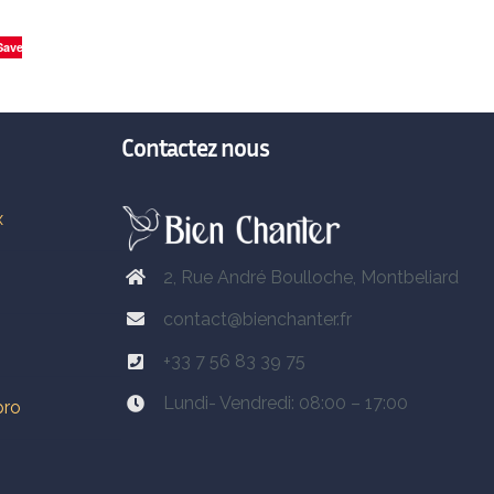
Save
In
Contactez nous
x
2, Rue André Boulloche, Montbeliard
contact@bienchanter.fr
+33 7 56 83 39 75
Lundi- Vendredi: 08:00 – 17:00
pro