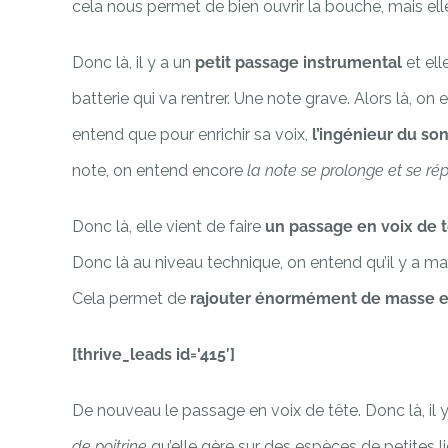
cela nous permet de bien ouvrir la bouche, mais elle 
Donc là, il y a un
petit passage instrumental
et ell
batterie qui va rentrer. Une note grave. Alors là, o
entend que pour enrichir sa voix,
l’ingénieur du son
note, on entend encore
la note se prolonge et se ré
Donc là, elle vient de faire
un passage en voix de 
Donc là au niveau technique, on entend qu’il y a m
Cela permet de
rajouter énormément de masse et
[thrive_leads id='415′]
De nouveau le passage en voix de tête. Donc là, il
de poitrine
qu’elle gère sur des espèces de petites l