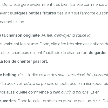
e
. Donc, elle gère évidemment très bien. Là, elle commence à
 avant
quelques petites fritures
des ♫♫♫ sur l’amorce du son
rrant le son.
à la chanson originale
. Au lieu
d’envoyer la sauce là
t vraiment le volume. Donc, elle gère très bien ces notions d
et les chanteurs qui ont l’habitude de chanter fort
de garder 
la fois de chanter pas fort.
e belting
, c’est-à-dire
ce ton des notes très aiguë, très puissan
o
, tu peux voir qu’elle se penche un petit peu en arrière pour bi
voir aussi qu’elle commence
à bien ouvrir la bouche
. Et en
 ouvertes.
Donc là, cela tombe bien puisque c’est un ♫♫♫. Do