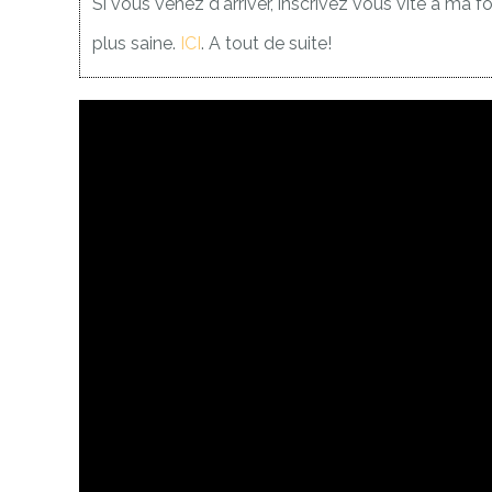
Si vous venez d'arriver, inscrivez vous vite à ma f
plus saine.
ICI
. A tout de suite!