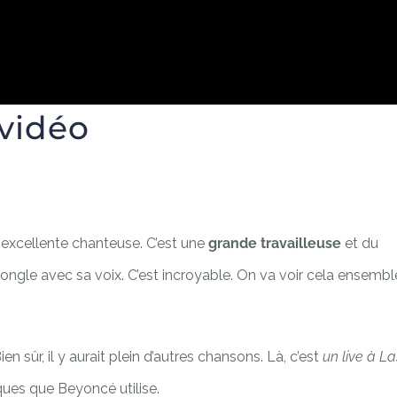
 vidéo
e excellente chanteuse. C’est une
grande travailleuse
et du
e jongle avec sa voix. C’est incroyable. On va voir cela ensembl
Bien sûr, il y aurait plein d’autres chansons. Là, c’est
un live à La
ques que Beyoncé utilise.