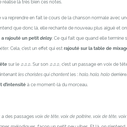
réalise là très bien ces notes.
e va reprendre en fait le cours de la chanson normale avec un
n entend que donc là, elle rechante de nouveau plus aiguë et on
 a rajouté un petit
delay
. Ce qui fait que quand elle termine 
péter
. Cela, c’est un effet qui est
rajouté sur la table de mixag
tête
sur le ♫♫♫. Sur son ♫♫♫, c’est un passage en voix de tête
aintenant
les choristes qui chantent
les :
halo, halo, halo
derrière
 d’intensité
à ce moment-là du morceau.
 y a des passages
voix de tête, voix de poitrine, voix de tête, voix
ignes mélodiques, façon un petit peu vibes. Et là, on n’entend